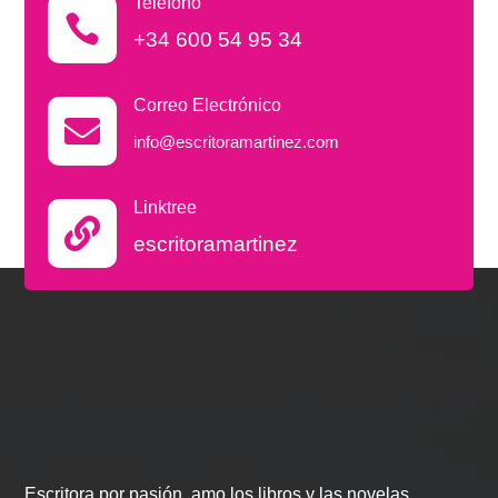
Teléfono

+34 600 54 95 34
Correo Electrónico

info@escritoramartinez.com
Linktree

escritoramartinez
Escritora por pasión, amo los libros y las novelas